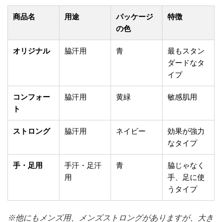
商品名
用途
パッケージ
特徴
の色
オリジナル
脇汗用
青
最もスタン
ダードなタ
イプ
コンフォー
脇汗用
黄緑
敏感肌用
ト
ストロング
脇汗用
ネイビー
効果が強力
なタイプ
手・足用
手汗・足汗
青
脇じゃなく
用
手、足に使
うタイプ
※他にもメンズ用、メンズストロングがありますが、大き